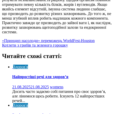
отримувати певну кількість білків, жирів і вуглеводів. Якщо
якийсь елемент відсутній, імунна система людини слабшає,
що призводить до розвитку різних захворювань. До того ж, не
менш згубний вплив робить надлишок кожного компонента.
Практично завжди це призводить до зайвої ваги і, як наслідок,
розвитку захворювань щитоподібної залози та ендокринної
системи.
Навігація
«Принцип насолоди» переможець WorldFest-Houston
Котлети з грибів та зеленого горошку
записів
Читайте схожі статті:
Здоров'я
Найпростіші речі для здоров’я
21.08.2025
21.08.2025
womens
Досить часто задаємо собі питання про своє здоров’я,
але лінимося щось робити. Існують 12 найпростіших
речей...
Здоров'я