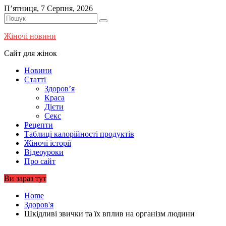
Skip
П’ятниця, 7 Серпня, 2026
to
content
Жіночі новини
Сайт для жінок
Новини
Статті
Здоров’я
Краса
Дієти
Секс
Рецепти
Таблиці калорійності продуктів
Жіночі історії
Відеоуроки
Про сайт
Ви зараз тут
Home
Здоров'я
Шкідливі звички та їх вплив на організм людини