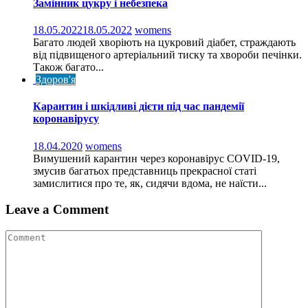
Замінник цукру і небезпека
18.05.2022
18.05.2022
womens
Багато людей хворіють на цукровий діабет, страждають
від підвищеного артеріальний тиску та хвороби печінки.
Також багато...
Здоров'я
Карантин і шкідливі дієти під час пандемії
коронавірусу
18.04.2020
womens
Вимушений карантин через коронавірус COVID-19,
змусив багатьох представниць прекрасної статі
замислитися про те, як, сидячи вдома, не наїсти...
Leave a Comment