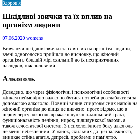
Здоров'я
Шкідливі звички та їх вплив на
організм людини
07.06.2020
womens
Вивчаючи шкідливі звички та їх вплив на організм людини,
вчені одноголосно прийшли до висновку, що жіночий
організм в більшій мірі схильний до їх несприятливих
наслідків, ніж чоловічий.
Алкоголь
Доведено, що через фізіологічні і психологічні особливості
жінкам неймовірно важко позбутися потреби розслаблятися за
допомогою алкоголю. Повний вплив спиртовмісних напоїв на
жіночий організм до кінця не вивчено, проте відомо, що в
першу чергу алкоголь вражає шлунково-кишковий тракт,
функціональність печінки, нирок, підшлункової залози, а
також сечостатевої системи. З психологічного боку алкоголь
не менш небезпечний. У жінок, схильних до цієї залежності,
виникає стійка апатія, депресії, проблеми з пам’яттю,