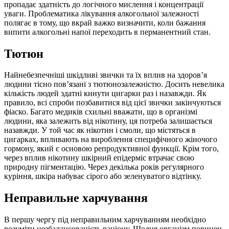
пропадає здатність до логічного мислення і концентрації
уваги. Проблематика лікування алкогольної залежності
полягає в тому, що вкрай важко визначити, коли бажання
випити алкогольні напої переходить в перманентний стан.
Тютюн
Найнебезпечніші шкідливі звички та їх вплив на здоров’я
людини тісно пов’язані з тютюнозалежністю. Досить невелика
кількість людей здатні кинути цигарки раз і назавжди. Як
правило, всі спроби позбавитися від цієї звички закінчуються
фіаско. Багато медиків схильні вважати, що в організмі
людини, яка залежить від нікотину, ця потреба залишається
назавжди. У той час як нікотин і смоли, що містяться в
цигарках, впливають на вироблення специфічного жіночого
гормону, який є основою репродуктивної функції. Крім того,
через вплив нікотину шкірний епідерміс втрачає свою
природну пігментацію. Через декілька років регулярного
куріння, шкіра набуває сірого або зеленуватого відтінку.
Неправильне харчування
В першу чергу під неправильним харчуванням необхідно
розуміти незбалансованість раціону. Щодня організм повинен