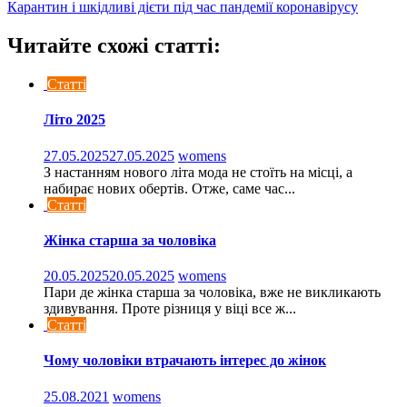
Карантин і шкідливі дієти під час пандемії коронавірусу
Читайте схожі статті:
Статті
Літо 2025
27.05.2025
27.05.2025
womens
З настанням нового літа мода не стоїть на місці, а
набирає нових обертів. Отже, саме час...
Статті
Жінка старша за чоловіка
20.05.2025
20.05.2025
womens
Пари де жінка старша за чоловіка, вже не викликають
здивування. Проте різниця у віці все ж...
Статті
Чому чоловіки втрачають інтерес до жінок
25.08.2021
womens