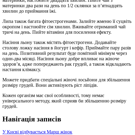
материнки, настоюйте двадцять хвилин. Пийте чай з
материнки два рази на день по 1/2 склянки за п’ятнадцять
хвилин до приймання їжі.
Липа також багата фітоестрогенами. Залийте жменю її суцвіть
окропом і настоюйте сім хвилин. Вживайте отриманий чай
тричі на день. Пийте вітаміни для посилення ефекту.
Насіння льону також містять фітоестрогени. Додавайте
столову ложку насіння в йогурт і кефір. Приймайте пару разів
на день. Позитивний результат буде помітний мінімум через
один-два місяці. Насіння льону добре впливає на жіноче
здоров’я, адже попереджають рак грудей, а також відкладають
настання клімаксу.
Можете придбати спеціальні жіночі лосьйони для збільшення
розміру грудей. Вони активізують ріст ліпідів.
Кожен організм має свої особливості, тому немає
універсального методу, який сприяв би збільшенню розміру
грудей.
Навігація записів
У Києві відбувається Марш жінок