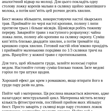
аналогічний відвар на молоці. Для цього покладіть одну
столову ложку коренів мальви в склянку щойно закипівшого
молока, а потім кип’ятіть цей розчин десять хвилин.
Бюст можна збільшити, використовуючи настої лікарських
трав. Приймайте по черзі настої кропиви, полину і липи
протягом трьох і більше місяців. Щомісяця робіть тижневу
перерву. Заварюйте трави з наступного розрахунку: чайна
ложка липи, полину або кропиви на склянку окропу. Суміш
кип’ятіть близько двадцяти хвилин, а потім тримайте під
кришкою сорок хвилин. Готовий настій обов’язково процідіть
і приймайте маленькими порціями по 1/3 склянки тричі на
день. Врахуйте: у кожної трави є протипоказання.
Для того, щоб збільшити груди, залийте волоські горіхи
медом. Настоюйте готову суміш близько тижня. Їжте медові
горіхи по три штуки щодня.
Хороший ефект дає крем з ромашкою, якщо втирати його в
груди пару разів на день.
Пийте чай з материнки. Ця рослина вважається жіночою, адже
налагоджує менструальний цикл. Материнка містить велику
кількість фітоестрогенів, постійний прийом яких збільшує
бюст. Просто заваріть у склянці води пару столових ложок