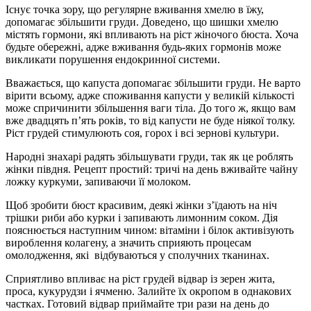
Існує точка зору, що регулярне вживання хмелю в їжу,
допомагає збільшити груди. Доведено, що шишки хмелю
містять гормони, які впливають на ріст жіночого бюста. Хоча
будьте обережні, адже вживання будь-яких гормонів може
викликати порушення ендокринної системи.
Вважається, що капуста допомагає збільшити груди. Не варто
вірити всьому, адже споживання капусти у великій кількості
може спричинити збільшення ваги тіла. До того ж, якщо вам
вже двадцять п’ять років, то від капусти не буде ніякої толку.
Ріст грудей стимулюють соя, горох і всі зернові культури.
Народні знахарі радять збільшувати груди, так як це роблять
жінки півдня. Рецепт простий: тричі на день вживайте чайну
ложку куркуми, запиваючи її молоком.
Щоб зробити бюст красивим, деякі жінки з’їдають на ніч
трішки риби або курки і запивають лимонним соком. Дія
пояснюється наступним чином: вітаміни і білок активізують
вироблення колагену, а значить сприяють процесам
омолодження, які відбуваються у сполучних тканинах.
Сприятливо впливає на ріст грудей відвар із зерен жита,
проса, кукурудзи і ячменю. Залийте їх окропом в однакових
частках. Готовий відвар приймайте три рази на день до