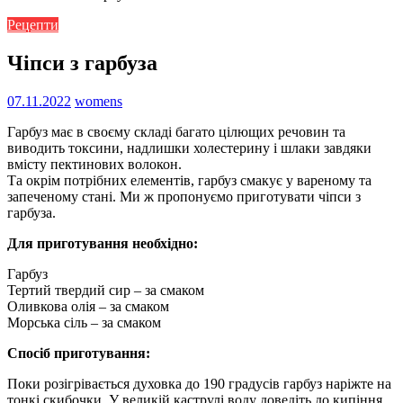
Рецепти
Чіпси з гарбуза
07.11.2022
womens
Гарбуз має в своєму складі багато цілющих речовин та
виводить токсини, надлишки холестерину і шлаки завдяки
вмісту пектинових волокон.
Та окрім потрібних елементів, гарбуз смакує у вареному та
запеченому стані. Ми ж пропонуємо приготувати чіпси з
гарбуза.
Для приготування необхідно:
Гарбуз
Тертий твердий сир – за смаком
Оливкова олія – за смаком
Морська сіль – за смаком
Спосіб приготування:
Поки розігрівається духовка до 190 градусів гарбуз наріжте на
тонкі скибочки. У великій каструлі воду доведіть до кипіння.