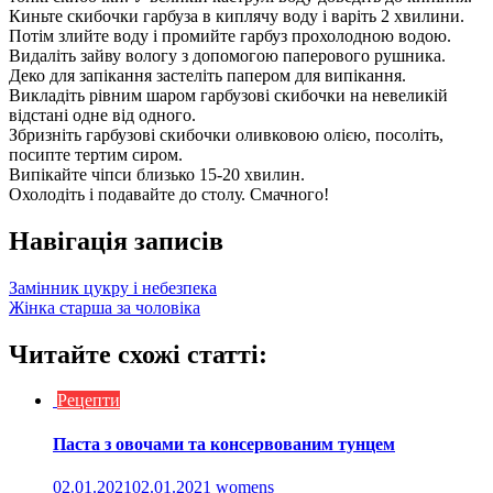
Киньте скибочки гарбуза в киплячу воду і варіть 2 хвилини.
Потім злийте воду і промийте гарбуз прохолодною водою.
Видаліть зайву вологу з допомогою паперового рушника.
Деко для запікання застеліть папером для випікання.
Викладіть рівним шаром гарбузові скибочки на невеликій
відстані одне від одного.
Збризніть гарбузові скибочки оливковою олією, посоліть,
посипте тертим сиром.
Випікайте чіпси близько 15-20 хвилин.
Охолодіть і подавайте до столу. Смачного!
Навігація записів
Замінник цукру і небезпека
Жінка старша за чоловіка
Читайте схожі статті:
Рецепти
Паста з овочами та консервованим тунцем
02.01.2021
02.01.2021
womens