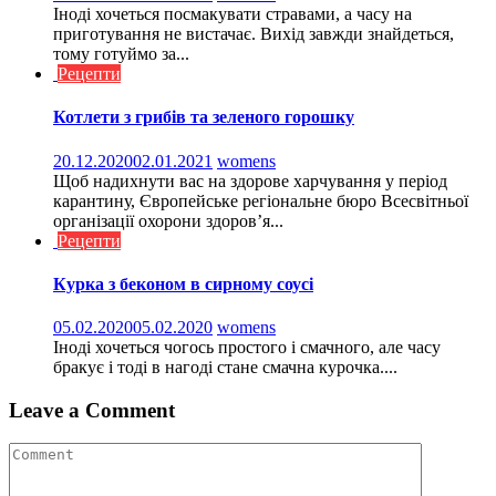
Іноді хочеться посмакувати стравами, а часу на
приготування не вистачає. Вихід завжди знайдеться,
тому готуймо за...
Рецепти
Котлети з грибів та зеленого горошку
20.12.2020
02.01.2021
womens
Щоб надихнути вас на здорове харчування у період
карантину, Європейське регіональне бюро Всесвітньої
організації охорони здоров’я...
Рецепти
Курка з беконом в сирному соусі
05.02.2020
05.02.2020
womens
Іноді хочеться чогось простого і смачного, але часу
бракує і тоді в нагоді стане смачна курочка....
Leave a Comment